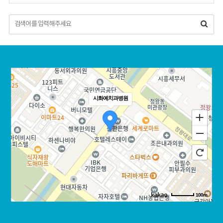
는교
이식
예방
지
랑니
정
임플
및 치
점안
발치
란트
료
내
투
스
명교
당
케일
정
일식
링
립임
플란
소
트
아치
료
시화예치과병원
틀
니임
이
플란
갈이
트
틀
무
니
치악
임플
란트
100m
오
로드뷰
길찾기
지도 크게 보기
스템