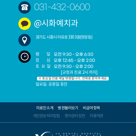
임플
031-432-0600
란트
재
@시화예치과
수술
임플
경기도 시흥시 마유로 330 3층(정왕동)
란트
평 일
오전 9:30 - 오후 6:30
점 심
오후 12:45 - 오후 2:00
토요일
오전 9:30 - 오후 2:00
[교정과 진료 2시 까지]
※ 토요일 진료 매달 변경됩니다. 전화로 문의주세요.
일요일. 공휴일 휴진
의료진소개
병원둘러보기
비급여항목
개인정보처리방침
환자권리장전
이용약관