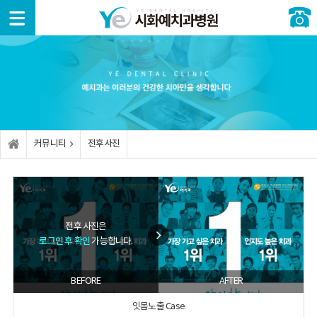
예치과
치아교
임플란
심미치
소아/
일반진
커뮤니
소개
정
트
료
청소년
료
티
예
치
임
라
구
충
공
치과
아교
플란
미네
강검
치치
지사
정이
트란?
이트
진
료
항
란?
병
커뮤니티
전후사진
원둘
고
올
성
신
전
러보
증
난이
세라
장기
경치
후사
기
상별
도임
믹
교정
료
진
치아
플란
교정
트
진
치
외
턱
료안
아미
상과
관절
전후 사진은
내
보
보
백
외과
로그인 후 확인
가능합니다.
이는
험임
적 처
잇
교정
플란
치
오
잇
몸치
BEFORE
AFTER
트
시는
몸성
료
길
안
형
충
잇몸노출 Case
보이
뼈
치의
사