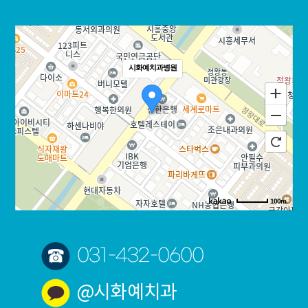
시화예치과병원
100m
로드뷰
길찾기
지도 크게 보기
031-432-0600
@시화예치과