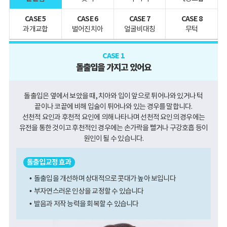
는교
이식
예방
지
랑니
정
임플
및 치
점안
발치
CASE 5
CASE 6
CASE 7
CASE 8
란트
료
내
과개교합
벌어진치아
얼굴비대칭
무턱
투
스
명교
당
케일
CASE 1
정
일식
링
돌출입을 가지고 있어요
립임
플란
소
트
아치
돌출입은 옆에서 보았을 때, 치아와 입이 앞으로 튀어나와 있거나
턱
료
끝이나 코끝에 비해 입술이 튀어나와 있는 경우를 말합니다.
틀
선천적 요인과 후천적 요인에 의해 나타나며 선천적 요인의 경우에는
니임
이
플란
유전을 통한 것이고
후천적인 경우에는 손가락을 빨거나 구강호흡 등이
갈이
트
원인이 될 수 있습니다.
틀
무
니
돌출입교정 효과
치악
돌출입을 개선하며 상대적으로 콧대가
높아 보입니다
임플
란트
부자연스러운 인상을 교정할 수 있습니다
발음과 저작 능력을 회복할 수 있습니다
오
스템