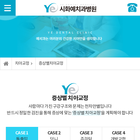
예치과
치아교
임플란
심미치
소아/
일반진
커뮤니
소개
정
트
료
청소년
료
티
예
치
임
라
구
충
공
치과
아교
플란
미네
강검
치치
지사
정이
트란?
이트
진
료
항
란?
병
치아교정
증상별치아교정
원둘
고
올
성
신
전
러보
증
난이
세라
장기
경치
후사
기
상별
도임
믹
교정
료
진
치아
플란
교정
트
진
치
외
턱
증상별 치아교정
료안
아미
상과
관절
내
보
보
백
외과
사람마다 가진 구강구조와 문제는 천차만별입니다
이는
험임
적 처
잇
반드시 정밀한 검진을 통해 증상에 맞는
‘증상별 치아교정’
을 계획해야 합니다
교정
플란
치
오
잇
몸치
트
시는
몸성
료
길
안
형
충
CASE 1
CASE 2
CASE 3
CASE 4
보이
뼈
치의
사
돌출입
덧니
주걱턱
개방교합