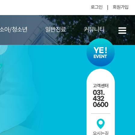
로그인
회원가입
일반진료
커뮤니티
구강검진
충치치료
공지사항
소아/청소년
일반진료
커뮤니티
충치치료
공지사항
성장기교정
신경치료
전후사진
신경치료
전후사진
상과 외과적 처치
턱관절
턱관절
치의 예방 및 치료
잇몸치료
료
잇몸치료
사랑니발치
사랑니발치
스케일링
고객센터
스케일링
031.
소아치료
432
소아치료
0600
이갈이
이갈이
틀니
틀니
오시는길