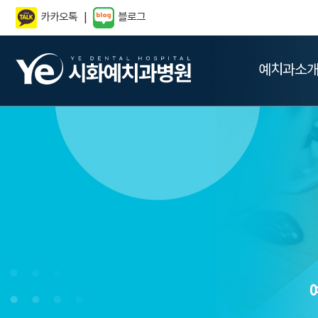
카카오톡
블로그
예치과소개
치아교정
임
예치과
예치과소
예치과
치아교정이란?
임
병원둘러보
병원둘러보기
증상별치아교정
고
진료안내
진료안내
보이는교정
보
오시는길
오시는길
안보이는교정
뼈
지점안내
지점안내
투명교정
당
틀
무
오
재