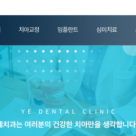
플란트
심미치료
소아/청소년
치아교정이란?
임플란트란?
라미네이트
개
치아교정
임플란트
심미치료
플란트란?
라미네이트
구강검진
기
증상별치아교정
고난이도임플란트
올세라믹
난이도임플란트
올세라믹
성장기교정
보이는교정
보험임플란트
치아미백
외
험임플란트
치아미백
외상과 외과적 처치
안보이는교정
뼈이식임플란트
잇몸성형
충
이식임플란트
잇몸성형
충치의 예방 및 치
투명교정
당일식립임플란트
일식립임플란트
틀니임플란트
니임플란트
무치악임플란트
치악임플란트
오스템임플란트
스템임플란트
재수술임플란트
수술임플란트